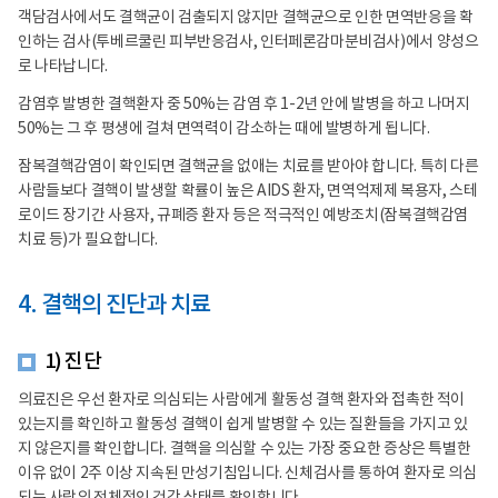
객담검사에서도 결핵균이 검출되지 않지만 결핵균으로 인한 면역반응을 확
인하는 검사(투베르쿨린 피부반응검사, 인터페론감마분비검사)에서 양성으
로 나타납니다.
감염후 발병한 결핵환자 중 50%는 감염 후 1-2년 안에 발병을 하고 나머지
50%는 그 후 평생에 걸쳐 면역력이 감소하는 때에 발병하게 됩니다.
잠복결핵감염이 확인되면 결핵균을 없애는 치료를 받아야 합니다. 특히 다른
사람들보다 결핵이 발생할 확률이 높은 AIDS 환자, 면역억제제 복용자, 스테
로이드 장기간 사용자, 규폐증 환자 등은 적극적인 예방조치(잠복결핵감염
치료 등)가 필요합니다.
4. 결핵의 진단과 치료
1) 진단
의료진은 우선 환자로 의심되는 사람에게 활동성 결핵 환자와 접촉한 적이
있는지를 확인하고 활동성 결핵이 쉽게 발병할 수 있는 질환들을 가지고 있
지 않은지를 확인합니다. 결핵을 의심할 수 있는 가장 중요한 증상은 특별한
이유 없이 2주 이상 지속된 만성기침입니다. 신체검사를 통하여 환자로 의심