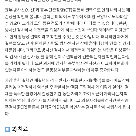
되는 사람의 전체적인 건강 상태를 확인합니다.
흉부 방사선(X-선)과 흉부 단층촬영(CT)을 통해 결핵으로 인해 나타나는 폐
손상을 확인해 봅니다. 결핵은 폐의 어느 부위에 어떠한 모양으로도 나타날
수 있으며 크기와 모양 등은 정도가 사람에 따라 다 다를 수 있습니다. 한편,
방사선 검사에서 폐결핵을 의심하게 하는 소견이 보인다 하더라도 이것만으
로 현재 활동성 결핵이라고 확진할 수 있는 것은 아닙니다. 왜냐하면 과거에
결핵을 앓고 난 후 완치된 사람도 방사선 사진 상에 흔적이 남아 있을 수 있기
때문입니다. 그러므로 방사선 검사에서 폐결핵이 의심되는 사람은 미생물학
적 검사(객담 검사 등)를 통해 실제로 결핵균이 검출되는지를 확인하는 과정
을 거치게 됩니다. 또한 과거에 검사한 흉부 방사선 사진과 비교하여 변화가
있는지를 확인하는 것도 활동성 여부를 판별하는 데 아주 중요합니다.
가장 흔한 결핵인 폐결핵의 경우 환자가 배출한 가래(객담)를 슬라이드 상에
올려놓고 적절하게 염색한 후 관찰하는 ‘객담 도말검사’와 이렇게 얻어진 검
체를 특수한 환경에서 일정한 기간 동안 자라게 하여 세균이 자라나는지 확
인하는 ‘객담 배양검사’를 시행하게 됩니다. 그 외 분자생물학검사인 핵산증
폭검사(PCR)를 통해 결핵균의 DNA를 확인하는 검사를 함께 시행하게 됩니
다.
2) 치료