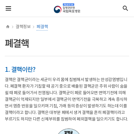
너
본
본
홈
질
전
통
비
문
문
병
체
합
767px
시
종
관
메
검
이
작
료
리
뉴
색
하
청
결핵정보
폐결핵
책
임
운
폐결핵
영
기
관
국
립
목
1. 결핵이란?
포
병
결핵은 결핵균이라는 세균이 우리 몸에 침범해서 발생하는 만성감염병입니
원
다. 폐결핵 환자가 기침할 때 공기 중으로 배출된 결핵균은 주위 사람이 숨을
(로
고)
쉴 때 폐로 들어가서 전염됩니다. 결핵균이 폐로 들어오면 면역기전에 의해
결핵균이 억제되지만 일부에서 결핵균이 면역기전을 극복하고 계속 증식하
면서 염증 반응을 일으키며 기침, 가래 등의 증상이 발생하기도 하는데 이를
결핵이라고 합니다. 결핵은 대부분 폐에서 생겨 결핵을 흔히 폐결핵이라고
부르기도 하지만 다른 신체부위를 침범하여 폐외결핵을 일으키기도 합니다.