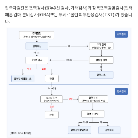
접촉자검진은 결핵검사(흉부X선 검사, 가래검사)와 잠복결핵감염검사(인터
페론 감마 분비검사(IGRA)또는 투베르쿨린 피부반응검사( TST))가 있습니
다.