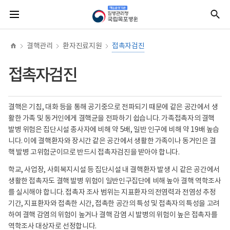
너
본
본
홈
질
전
통
비
문
문
병
체
합
767px
시
종
관
메
검
이
작
료
리
뉴
색
하
청
결핵관리
환자진료지원
접촉자검진
책
임
운
접촉자검진
영
기
관
국
결핵은 기침, 대화 등을 통해 공기중으로 전파되기 때문에 같은 공간에서 생
립
목
활한 가족 및 동거인에게 결핵균을 전파하기 쉽습니다. 가족접촉자의 결핵
포
발병 위험은 집단시설 종사자에 비해 약 5배, 일반 인구에 비해 약 19배 높습
병
원
니다. 이에 결핵환자와 장시간 같은 공간에서 생활한 가족이나 동거인은 결
(로
핵 발병 고위험군이므로 반드시 접촉자검진을 받아야 합니다.
고)
학교, 사업장, 사회복지시설 등 집단시설 내 결핵환자 발생 시 같은 공간에서
생활한 접촉자도 결핵 발병 위험이 일반인구집단에 비해 높아 결핵 역학조사
를 실시해야 합니다. 접촉자 조사 범위는 지표환자의 전염력과 전염성 추정
기간, 지표환자와 접촉한 시간, 접촉한 공간의 특성 및 접촉자의 특성을 고려
하여 결핵 감염의 위험이 높거나 결핵 감염 시 발병의 위험이 높은 접촉자를
역학조사 대상자로 선정합니다.