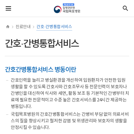
너
본
본
홈
질
전
통
비
문
문
병
체
합
767px
시
종
관
메
검
이
작
료
리
뉴
색
하
청
진료안내
간호·간병통합서비스
책
임
운
간호·간병통합서비스
영
기
관
국
립
목
간호간병통합서비스 병동이란
포
병
간호인력을 늘리고 병실환경을 개선하여 입원환자가 안전한 입원
원
생활을 할 수 있도록 간호사와 간호조무사 등 전문인력이 보호자나
(로
고)
간병인을 대신하여 식사와 세면, 활동 보조 등 기본적인 간병부터 치
료에 필요한 전문적이고 수준 높은 간호서비스를 24시간 제공하는
병동입니다.
국립목포병원의 간호간병통합서비스는 간병비 부담 없이 의료서비
스의 질을 향상시키고 철저한 감염 및 위생관리와 보호자의 생활을
안정시킬 수 있습니다.