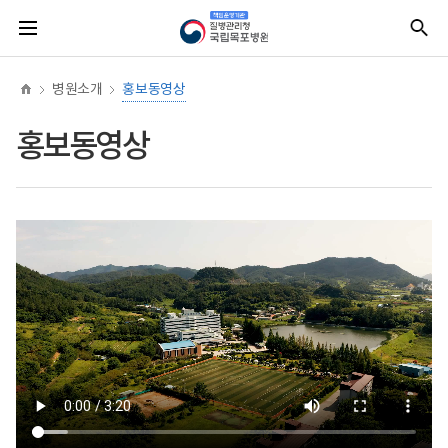
너
본
본
홈
질
전
통
비
문
문
병
체
합
767px
시
종
관
메
검
이
작
료
리
뉴
색
하
청
병원소개
홍보동영상
책
임
운
홍보동영상
영
기
관
국
립
목
포
병
원
(로
고)