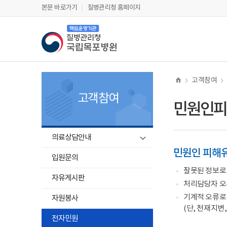
네
보
너
본
본
한
파
pdf
플
홈
본문 바로가기
질병관리청 홈페이지
이
다
비
문
문
글
워
뷰
래
버
나
1180px
시
종
뷰
포
어
시
질
전
은
이
작
료
어
인
프
뷰
병
체
질
상
프
트
로
어
관
메
병
로
뷰
그
프
리
뉴
관
그
어
램
로
청
리
램
프
다
그
책
청
다
로
운
램
임
운
그
로
다
운
고객참여
로
램
드
운
영
드
다
로
기
고객참여
운
드
관
민원인피
로
국
드
립
목
열
포
의료상담안내
병
기
원
민원인 피해
입원문의
(로
고)
잘못된 정보로 
자유게시판
처리담당자 오류
기계적 오류로 
자원봉사
(단, 천재지변
전자민원