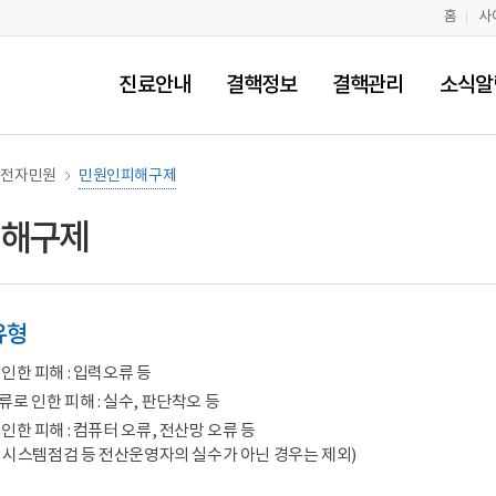
홈
사
진료안내
결핵정보
결핵관리
소식알
전자민원
민원인피해구제
해구제
유형
인한 피해 : 입력오류 등
로 인한 피해 : 실수, 판단착오 등
인한 피해 : 컴퓨터 오류, 전산망 오류 등
, 시스템점검 등 전산운영자의 실수가 아닌 경우는 제외)