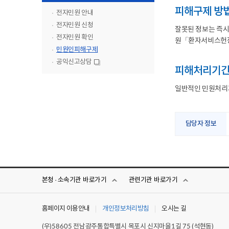
피해구제 방법
전자민원 안내
전자민원 신청
잘못된 정보는 즉시
전자민원 확인
원「환자서비스헌장
민원인피해구제
공익신고상담
새
피해처리기
창
일반적인 민원처리
담당자 정보
본청 · 소속기관
바로가기
관련기관
바로가기
홈페이지 이용안내
개인정보처리방침
오시는 길
(우)
전남광주통합특별시 목포시 신지마을
길
(석현동)
58605
1
75