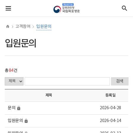
너
상
홈
비
비
비
비
비
비
비
비
비
질
전
통
비
담
밀
밀
밀
밀
밀
밀
밀
밀
밀
병
체
합
767px
신
관
메
검
이
청
글
글
글
글
글
글
글
글
글
리
뉴
색
하
게
청
시
고객참여
입원문의
책
물
임
목
운
록
입원문의
영
-
기
번
관
호,
국
제
립
목,
목
작
총
84
건
포
성
병
자,
원
등
(로
록
고)
일,
제목
등록일
진
행
상
문의
2026-04-28
태
내
용
입원문의
2026-04-14
이
보