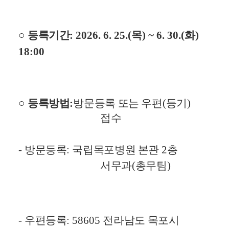
○ 
등록기간
: 2026. 6. 25.(
목
) ~ 6. 30.(
화
) 
18:00
○ 
등록방법
:
방문등록 또는 우편
(
등기
)
접수
- 
방문등록
: 
국립목포병원 본관 
2
층 
서무과
(
총무팀
)
- 
우편등록
: 
58605 
전라남도 목포시 