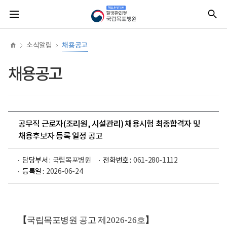
너
홈
질
전
통
비
병
체
합
767px
관
메
검
이
리
뉴
색
하
청
소식알림
채용공고
책
임
운
채용공고
영
기
관
국
립
목
포
공무직 근로자(조리원, 시설관리) 채용시험 최종합격자 및
병
채용후보자 등록 일정 공고
원
(로
고)
담당부서 :
국립목포병원
전화번호 :
061-280-1112
등록일 :
2026-06-24
【
국립목포병원 공고 제
2026-26
호
】