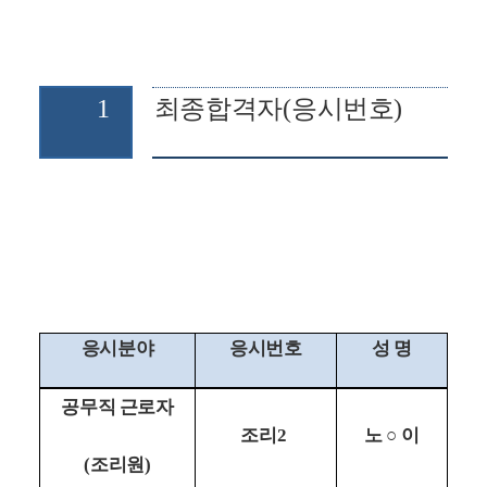
1
최종합격자
(
응시번호
)
응시분야
응시번호
성 명
공무직 근로자
조리
2 
노 
○ 
이
(
조리원
)