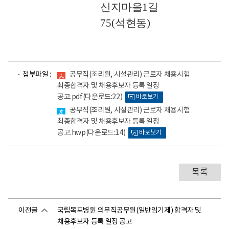
신지마을
1
길 
75(
석현동
)
파
파
첨부파일 :
공무직(조리원, 시설관리) 근로자 채용시험
일
일
최종합격자 및 채용후보자 등록 일정
뷰
뷰
공고.pdf
(다운로드:22)
바로보기
어
어
로
로
공무직(조리원, 시설관리) 근로자 채용시험
최종합격자 및 채용후보자 등록 일정
공고.hwp
(다운로드:14)
바로보기
목록
이전글
국립목포병원 의무직공무원(일반임기제) 합격자 및
채용후보자 등록 일정 공고