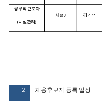
공무직 근로자
시설
3
김 
○ 
석
(
시설관리
)
2
채용후보자 등록 일정