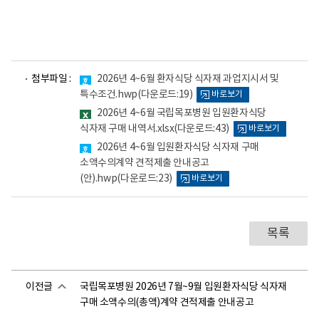
파
파
파
첨부파일 :
2026년 4~6월 환자식당 식자재 과업지시서 및
일
일
일
특수조건.hwp
(다운로드:19)
바로보기
뷰
뷰
뷰
어
어
어
2026년 4~6월 국립목포병원 입원환자식당
로
로
로
식자재 구매 내역서.xlsx
(다운로드:43)
바로보기
2026년 4~6월 입원환자식당 식자재 구매
소액수의계약 견적제출 안내공고
(안).hwp
(다운로드:23)
바로보기
목록
이전글
국립목포병원 2026년 7월~9월 입원환자식당 식자재
구매 소액수의(총액)계약 견적제출 안내공고