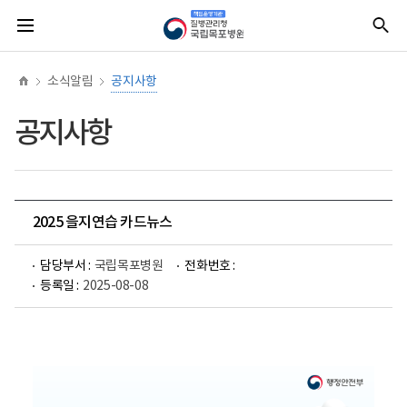
너
홈
질
전
통
비
병
체
합
767px
관
메
검
이
리
뉴
색
하
청
소식알림
공지사항
책
임
운
공지사항
영
기
관
국
립
목
포
2025 을지연습 카드뉴스
병
원
(로
담당부서 :
국립목포병원
전화번호 :
고)
등록일 :
2025-08-08